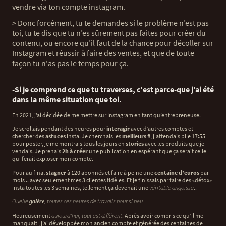
vendre via ton compte instagram.
> Donc forcément, tu te demandes si le problème n’est pas
toi, tu te dis que tu n’es sûrement pas faites pour créer du
contenu, ou encore qu’il faut de la chance pour décoller sur
Instagram et réussir à faire des ventes, et que de toute
façon tu n'as pas le temps pour ça.
-Si je comprend ce que tu traverses, c’est parce-que j’ai été
dans la
même situation
que toi.
En 2021, j’ai décidée de me mettre sur Instagram en tant qu’entrepreneuse.
Je scrollais pendant des heures pour
interagir
avec d’autres comptes et
chercher des
astuces
insta. Je cherchais les
meilleurs #
, j'attendais pile 17:55
pour poster, je me montrais tous les jours en
stories
avec les produits que je
vendais. Je prenais
2h à créer
une publication en espérant que ça serait celle
qui ferait exploser mon compte.
Pour au final
stagner
à 120 abonnés et faire à peine une
centaine d’euros
par
mois .. avec seulement mes 3 clientes fidèles. Et je finissais par faire des «détox»
insta toutes les 3 semaines, tellement ça devenait une
véritable angoisse
..
Quelle
, toutes ces heures de travails pour si peu.
galère
Heureusement
aujourd’hui, tout est différent
. Après avoir compris ce qu’il me
manquait , j’ai développée mon ancien compte et générée des centaines de