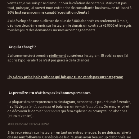
ventes et je me suis prise d’amour pour la création de contenu. Mais c'est pas
tout, puisque j'ai ouvert mon entreprise de consultante business.. en utilisant à
90% Instagram comme canal d’acquisition clients
!
J’ai développée une audience de plus de 5 000 abonnés en seulement 3 mois,
dés mon deuxième mois sur Instagram je signais un contrat à +2 000€ et je reçois
tous les jours des demandes sur mes accompagnements.
-Ce qui a changé ?
J’ai commencée à prendre
réellement
au
sérieux
Instagram. Et voici ce que j’ai
appris (Spoiler alert ce n’est pas grâce à de la chance)
Il y a deux principales raisons qui fais que tu ne vends pas sur Instagram:
-La première : tu n’attires pas les bonnes personnes.
La plupart des entrepreneurs sur Instagram, pensent que pour réussir à vendre,
il suffit de
poster du contenus
et balancer un
lien de leurs offres
. Ou encore (pire)
de découvrir le dernier
hack secret
qui fera exploser leur compteur d’abonnés
(et leurs ventes).
Mais la réalité est tout autre ..
Si tu veux réussir sur Instagram en tant qu’entrepreneuse,
tu ne dois pas faire la
chasse aux followers
. Car désolé de le dire, mais avoir beaucoup d’abonnés, ne