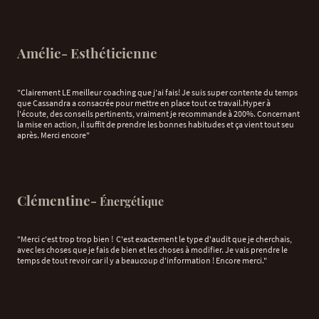
Amélie- Esthéticienne
"Clairement LE meilleur coaching que j'ai fais! Je suis super contente du temps
que Cassandra a consacrée pour mettre en place tout ce travail.Hyper à
l'écoute, des conseils pertinents, vraiment je recommande à 200%. Concernant
la mise en action, il suffit de prendre les bonnes habitudes et ça vient tout seu
après. Merci encore"
Clémentine-
Énergétique
"Merci c'est trop trop bien ! C'est exactement le type d'audit que je cherchais,
avec les choses que je fais de bien et les choses à modifier. Je vais prendre le
temps de tout revoir car il y a beaucoup d'information ! Encore merci."