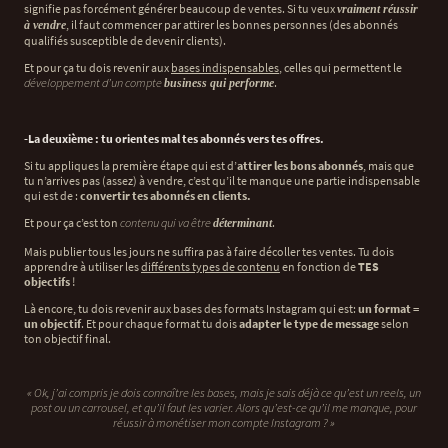
signifie pas forcément générer beaucoup de ventes. Si tu veux
vraiment réussir
, il faut commencer par attirer les bonnes personnes (des abonnés
à vendre
qualifiés susceptible de devenir clients).
Et pour ça tu dois revenir aux
bases indispensables
, celles qui permettent le
développement d’un compte
.
business qui performe
-La deuxième : tu orientes mal tes abonnés vers tes offres.
Si tu appliques la première étape qui est d’
attirer les bons abonnés
, mais que
tu n’arrives pas (assez) à vendre, c’est qu’il te manque une partie indispensable
qui est de :
convertir tes abonnés en clients.
Et pour ça c’est ton
contenu qui va être
.
déterminant
Mais publier tous les jours ne suffira pas à faire décoller tes ventes. Tu dois
apprendre à utiliser les
différents types de contenu
en fonction de
TES
objectifs
!
Là encore, tu dois revenir aux bases des formats Instagram qui est:
un format =
un objectif
. Et pour chaque format tu dois
adapter le type de message
selon
ton objectif final.
« Ok, j’ai compris je dois connaître les bases, mais je sais déjà ce qu’est un reels, un
post ou un carrousel, et qu’il faut les varier. Alors qu’est-ce qu’il me manque, pour
réussir à monétiser mon compte Instagram ? »